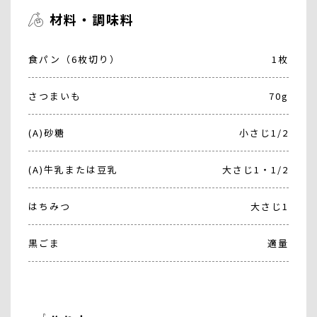
材料・調味料
食パン（6枚切り）
1枚
さつまいも
70g
(A)砂糖
小さじ1/2
(A)牛乳または豆乳
大さじ1・1/2
はちみつ
大さじ1
黒ごま
適量