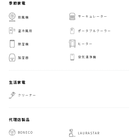
季節家電
サーキュレーター
扇風機
温冷風扇
ポータブルクーラー
ヒーター
除湿機
空気清浄機
加湿器
生活家電
クリーナー
代理店製品
BONECO
LAURASTAR