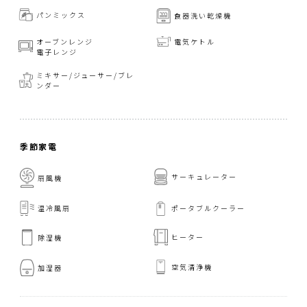
パンミックス
食器洗い乾燥機
オーブンレンジ
電気ケトル
電子レンジ
ミキサー/ジューサー/
ブレ
ンダー
季節家電
サーキュレーター
扇風機
温冷風扇
ポータブルクーラー
ヒーター
除湿機
空気清浄機
加湿器