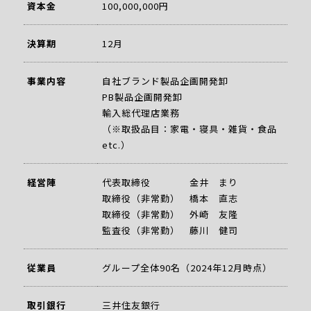
資本金
100,000,000円
決算期
12月
事業内容
自社ブランド製品企画開発卸
PB製品企画開発卸
輸入総代理店業務
（※取扱品目：家電・寝具・雑貨・食品
etc.）
経営陣
代表取締役 金井 まり
取締役（非常勤） 橋本 直志
取締役（非常勤） 外崎 友隆
監査役（非常勤） 藤川 健司
従業員
グループ全体90名（2024年12月時点）
取引銀行
三井住友銀行