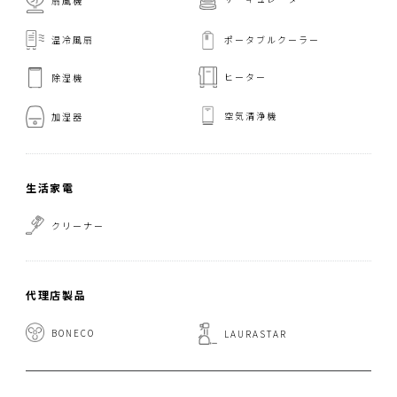
扇風機
温冷風扇
ポータブルクーラー
ヒーター
除湿機
空気清浄機
加湿器
生活家電
クリーナー
代理店製品
BONECO
LAURASTAR