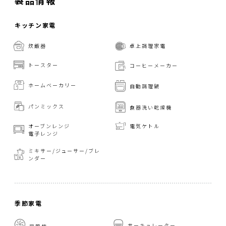
製品情報
キッチン家電
炊飯器
卓上調理家電
トースター
コーヒーメーカー
ホームベーカリー
自動調理鍋
パンミックス
食器洗い乾燥機
オーブンレンジ
電気ケトル
電子レンジ
ミキサー/ジューサー/
ブレ
ンダー
季節家電
サーキュレーター