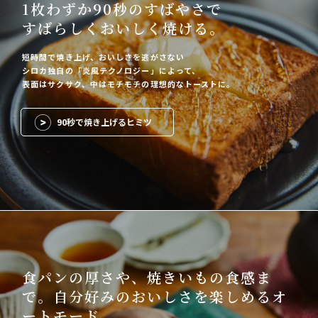
1枚わずか90秒のすばやさで
すばらしくおいしく焼ける。
短時間で焼き上げ、おいしさを逃がさない
シロカ独自の「炎風テクノロジー」によって、
表面はサクサク、中はモチモチの理想的なトーストに。
90秒で焼き上げるヒミツ
食パンの厚さや、焼きいもの食感ま
で。
自分好みのおいしさを楽しめるオ
ートモード。