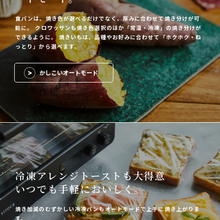
食パンは、焼き色が選べるだけでなく、厚みに合わせて焼き分けが可
能に。
クロワッサンも焼き色選択のほか「常温・冷凍」の焼き分けが
できるように。
焼きいもは、品種やお好みに合わせて「ホクホク・ね
っとり」から選べます。
かしこいオートモード
冷凍アレンジトーストも大得意
いつでも手軽においしく。
焼き加減のむずかしい冷凍パンもオートモードで上手に焼き上がりま
す。