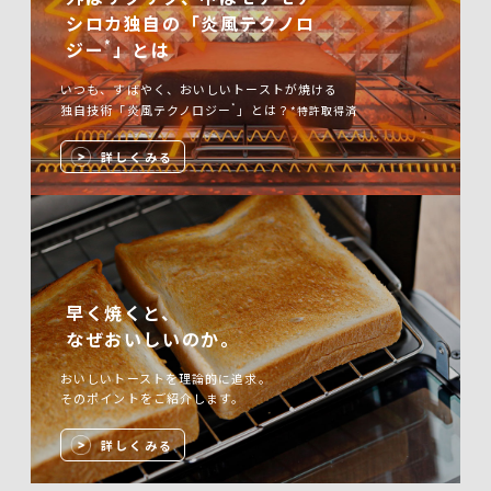
シロカ独自の「炎風テクノロ
*
ジー
」とは
いつも、すばやく、おいしいトーストが焼ける
*
独自技術「炎風テクノロジー
」とは？
*特許取得済
詳しくみる
早く焼くと、
なぜおいしいのか。
おいしいトーストを理論的に追求。
そのポイントをご紹介します。
詳しくみる