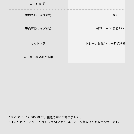
コード長(約)
本体外形サイズ(約)
幅35 cm × 奥
庫内有効サイズ(約)
幅29 cm × 奥行20 cm
セット内容
トレー、もち/トレー用焼き網、焼き
メーカー希望小売価格
–
* ST-2D451とST-2D481は、機能の違いはありません。
* すばやきトースター とっておき ST-2D481は、シロカ直販サイト限定カラーです。