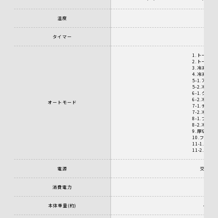
温度
4
タイマー
1.トースト
2.トースト
3.冷凍トー
4.冷凍トー
5-1.アレ
5-2.冷凍
6-1.クロ
6-2.冷凍
オートモード
7-1.チー
7-2.冷凍
8-1.フラ
8-2.冷凍
9.厚切り
10.フレン
11-1.焼
11-2.焼
電源
交流100
消費電力
本体重量(約)
4.8 