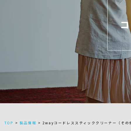
コ
TOP
>
製品情報
>
2wayコードレススティッククリーナー（その