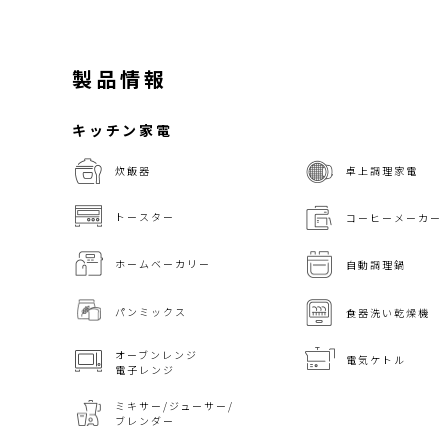
製品情報
キッチン家電
炊飯器
卓上調理家電
トースター
コーヒーメーカー
ホームベーカリー
自動調理鍋
パンミックス
食器洗い乾燥機
オーブンレンジ
電気ケトル
電子レンジ
ミキサー/ジューサー/
ブレンダー