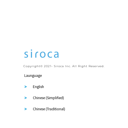
Copyright© 2021- Siroca Inc. All Right Reserved.
Launguage
English
Chinese (Simplified)
Chinese (Traditional)