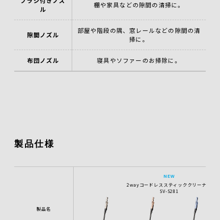
ブラシ付きノズ
棚や家具などの隙間の清掃に。
ル
部屋や階段の隅、窓レールなどの隙間の清
隙間ノズル
掃に。
布団ノズル
寝具やソファーのお掃除に。
製品仕様
NEW
2wayコードレススティッククリーナー
SV-S281
製品名