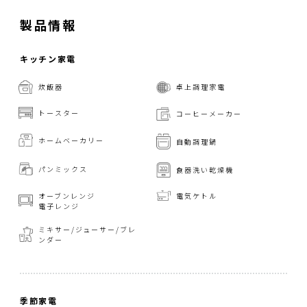
製品情報
キッチン家電
炊飯器
卓上調理家電
トースター
コーヒーメーカー
ホームベーカリー
自動調理鍋
パンミックス
食器洗い乾燥機
オーブンレンジ
電気ケトル
電子レンジ
ミキサー/ジューサー/
ブレ
ンダー
季節家電