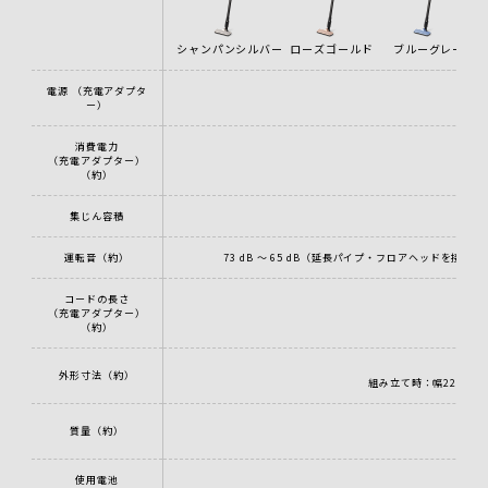
シャンパンシルバー
ローズゴールド
ブルーグレー
電源 （充電アダプタ
ー）
消費電力
（充電アダプター）
（約）
集じん容積
運転音（約）
73 dB ～ 65 dB（延長パイプ・フロアヘッドを接続
コードの長さ
（充電アダプター）
（約）
外形寸法（約）
組み立て時：幅22 cm 
質量（約）
0.
使用電池
リチ