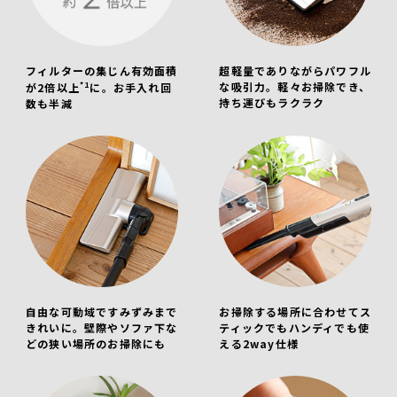
フィルターの集じん有効面積
超軽量でありながらパワフル
*1
な吸引力。軽々お掃除でき、
が2倍以上
に。お手入れ回
持ち運びもラクラク
数も半減
自由な可動域ですみずみまで
お掃除する場所に合わせてス
きれいに。壁際やソファ下な
ティックでもハンディでも使
どの狭い場所のお掃除にも
える2way仕様