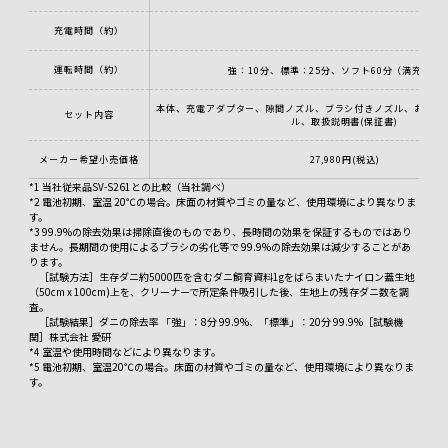
充電時間（約）
運転時間（約）
強：10分、標準：25分、ソフト60分（満充電時
本体、充電アダプター、隙間ノズル、ブラシ付きノズル、お手入
セット内容
ル、取扱説明書(保証書)
メーカー希望小売価格
27,980円(税込)
*1 当社従来品SV-S261との比較（当社調べ）
*2 電池初期、室温 20℃の場合。床面の材質やゴミの量など、使用環境により異なりま
す。
*3 99.9%の除去効果は掃除直後のものであり、長時間の効果を保証するものではあり
ません。長期間の使用によるブラシの劣化等で 99.9%の除去効果は減少することがあ
ります。
［試験方法］生存ダニ約5000匹を含むダニ飼育資料1gをばらまいたナイロン蓋生地
（50cm x 100cm)上を、クリーナーで所定条件吸引した後、生地上の残存ダニ数を調
査。
［試験結果］ダニの除去率 「強」：8分 99.9%、「標準」：20分 99.9%［試験機
関］株式会社 愛研
*4 室温や使用時間などにより異なります。
*5 電池初期、室温20℃の場合。床面の材質やゴミの量など、使用環境により異なりま
す。