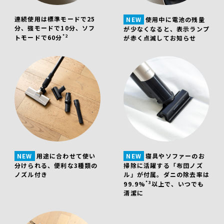
連続使用は標準モードで25
NEW
使用中に電池の残量
分、強モードで10分、ソフ
が少なくなると、表示ランプ
*2
トモードで60分
が赤く点滅してお知らせ
NEW
用途に合わせて使い
NEW
寝具やソファーのお
分けられる、便利な3種類の
掃除に活躍する「布団ノズ
ノズル付き
ル」が付属。ダニの除去率は
*3
99.9%
以上で、いつでも
清潔に