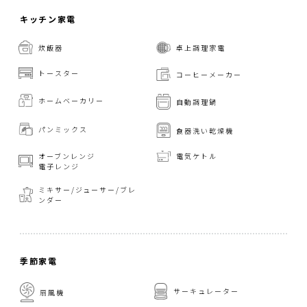
キッチン家電
炊飯器
卓上調理家電
トースター
コーヒーメーカー
ホームベーカリー
自動調理鍋
パンミックス
食器洗い乾燥機
オーブンレンジ
電気ケトル
電子レンジ
ミキサー/ジューサー/
ブレ
ンダー
季節家電
サーキュレーター
扇風機