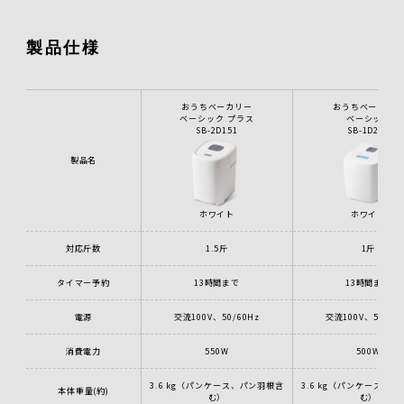
製品仕様
おうちベーカリー
おうちベーカリ
ベーシック プラス
ベーシック
SB-2D151
SB-1D251
製品名
ホワイト
ホワイト
対応斤数
1.5斤
1斤
タイマー予約
13時間まで
13時間まで
電源
交流100V、50/60Hz
交流100V、50/60
消費電力
550W
500W
3.6 kg（パンケース、パン羽根含
3.6 kg（パンケース、
本体重量(約)
む）
む）