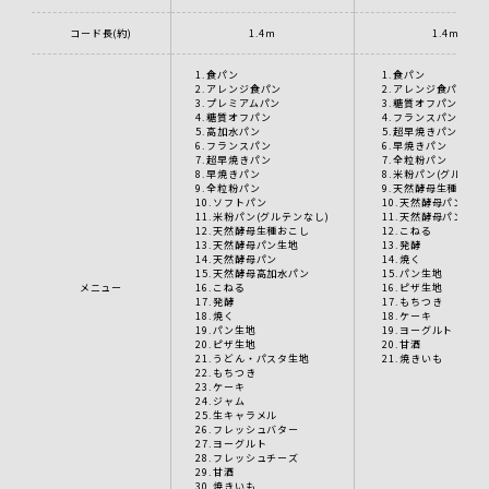
コード長(約)
1.4m
1.4m
1.食パン
1.食パン
2.アレンジ食パン
2.アレンジ食パン
3.プレミアムパン
3.糖質オフパン
4.糖質オフパン
4.フランスパン
5.高加水パン
5.超早焼きパン
6.フランスパン
6.早焼きパン
7.超早焼きパン
7.全粒粉パン
8.早焼きパン
8.米粉パン(グルテン
9.全粒粉パン
9.天然酵母生種おこ
10.ソフトパン
10.天然酵母パン生地
11.米粉パン(グルテンなし)
11.天然酵母パン
12.天然酵母生種おこし
12.こねる
13.天然酵母パン生地
13.発酵
14.天然酵母パン
14.焼く
15.天然酵母高加水パン
15.パン生地
メニュー
16.こねる
16.ピザ生地
17.発酵
17.もちつき
18.焼く
18.ケーキ
19.パン生地
19.ヨーグルト
20.ピザ生地
20.甘酒
21.うどん・パスタ生地
21.焼きいも
22.もちつき
23.ケーキ
24.ジャム
25.生キャラメル
26.フレッシュバター
27.ヨーグルト
28.フレッシュチーズ
29.甘酒
30.焼きいも