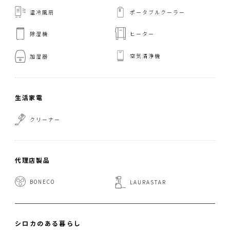
温冷風扇
ポータブルクーラー
ヒーター
除湿機
空気清浄機
加湿器
生活家電
クリーナー
代理店製品
BONECO
LAURASTAR
シロカのある暮らし