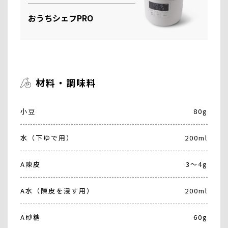
おうちシェフPRO
材料・調味料
小豆
80g
水（下ゆで用）
200ml
A陳皮
3～4g
A水（陳皮を浸す用）
200ml
A砂糖
60g