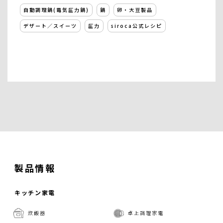
自動調理鍋(電気圧力鍋)
鍋
卵・大豆製品
デザート／スイーツ
圧力
siroca公式レシピ
製品情報
キッチン家電
炊飯器
卓上調理家電