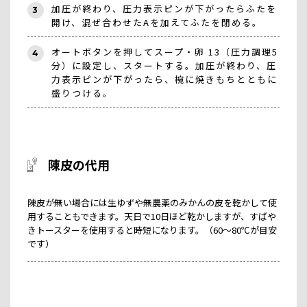
加圧が終わり、圧力表示ピンが下がったらふたを
3
開け、混ぜ合わせたAを加えてふたを閉める。
オートボタンを押してスープ・卵 13（圧力調理5
4
分）に設定し、スタートする。加圧が終わり、圧
力表示ピンが下がったら、椀に焼きもちとともに
盛りつける。
陳皮の代用
陳皮が無い場合には生ゆずや無農薬のみかんの皮を乾かして使
用することもできます。天日で10日ほど乾かしますが、すばや
きトースターを使用すると時短になります。（60～80℃が目安
です）