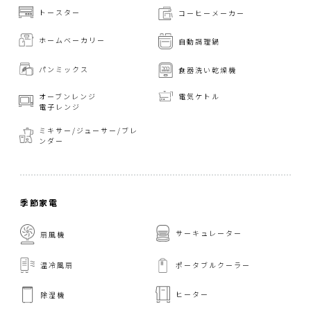
トースター
コーヒーメーカー
ホームベーカリー
自動調理鍋
パンミックス
食器洗い乾燥機
オーブンレンジ
電気ケトル
電子レンジ
ミキサー/ジューサー/
ブレ
ンダー
季節家電
サーキュレーター
扇風機
温冷風扇
ポータブルクーラー
ヒーター
除湿機