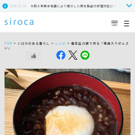
2026.07.31
令和８年熊本地震により被災した弊社製品の修理対応につきまして
TOP
>
シロカのある暮らし >
レシピ
>
電気圧力鍋で作る「陳皮入りぜんざ
い」