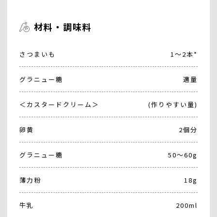
材料・調味料
さつまいも
1～2本*
グラニュー糖
適量
＜カスタードクリーム＞
(作りやすい量)
卵黄
2個分
グラニュー糖
50〜60g
薄力粉
18g
牛乳
200ml