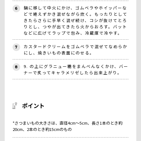
鍋に移して中火にかけ、ゴムベラやホイッパーな
6
どで絶えずかき混ぜながら炊く。もったりとして
きたらさらに手早く混ぜ続け、コシが抜けてとろ
りとし、つやが出てきたら火からおろす。バット
などに広げてラップで包み、冷蔵庫で冷やす。
カスタードクリームをゴムベラで混ぜてなめらか
7
にし、焼きいもの表面にのせる。
9. の上にグラニュー糖をまんべんなくかけ、バー
8
ナーで炙ってキャラメリゼしたら出来上がり。
ポイント
*さつまいもの大きさは、直径4cm～5cm、長さ1本のとき約
20cm、2本のとき約15cmのもの