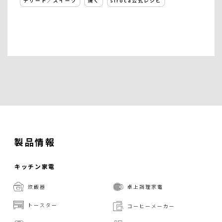
デザート／スイーツ
焼く
siroca公式レシピ
製品情報
キッチン家電
炊飯器
卓上調理家電
トースター
コーヒーメーカー