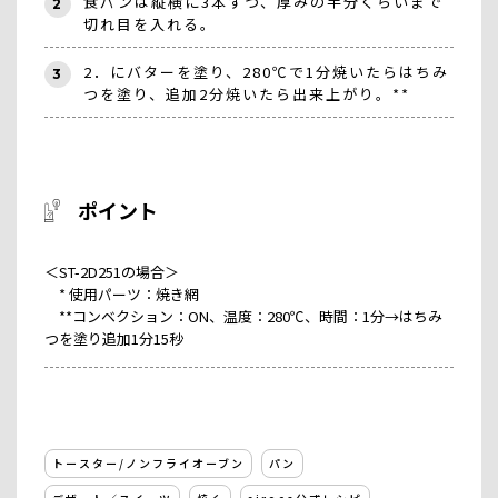
食パンは縦横に3本ずつ、厚みの半分くらいまで
2
切れ目を入れる。
2．にバターを塗り、280℃で1分焼いたらはちみ
3
つを塗り、追加2分焼いたら出来上がり。
**
ポイント
＜ST-2D251の場合＞
* 使用パーツ：焼き網
**コンベクション：ON、温度：280℃、時間：1分→はちみ
つを塗り追加1分15秒
トースター/ノンフライオーブン
パン