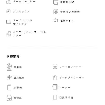
ホームベーカリー
自動調理鍋
パンミックス
食器洗い乾燥機
オーブンレンジ
電気ケトル
電子レンジ
ミキサー/ジューサー/
ブレ
ンダー
季節家電
サーキュレーター
扇風機
温冷風扇
ポータブルクーラー
ヒーター
除湿機
空気清浄機
加湿器