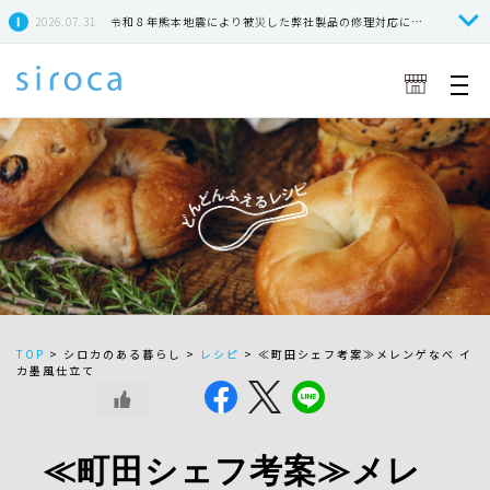
2026.07.31
令和８年熊本地震により被災した弊社製品の修理対応につきまして
TOP
>
シロカのある暮らし >
レシピ
>
≪町田シェフ考案≫メレンゲなべ イ
カ墨風仕立て
≪町田シェフ考案≫メレ