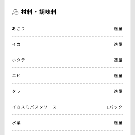
材料・調味料
あさり
適量
イカ
適量
ホタテ
適量
エビ
適量
タラ
適量
イカスミパスタソース
1パック
水菜
適量