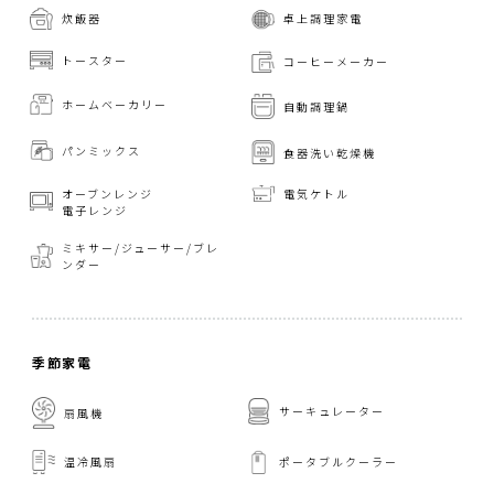
炊飯器
卓上調理家電
トースター
コーヒーメーカー
ホームベーカリー
自動調理鍋
パンミックス
食器洗い乾燥機
オーブンレンジ
電気ケトル
電子レンジ
ミキサー/ジューサー/
ブレ
ンダー
季節家電
サーキュレーター
扇風機
温冷風扇
ポータブルクーラー