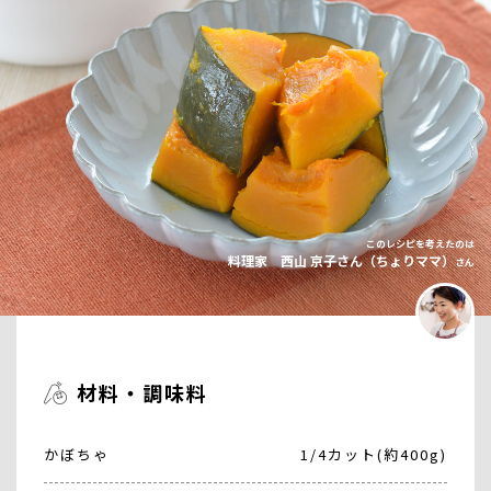
このレシピを考えたのは
料理家 西山 京子さん（ちょりママ）
さん
材料・調味料
かぼちゃ
1/4カット(約400g)