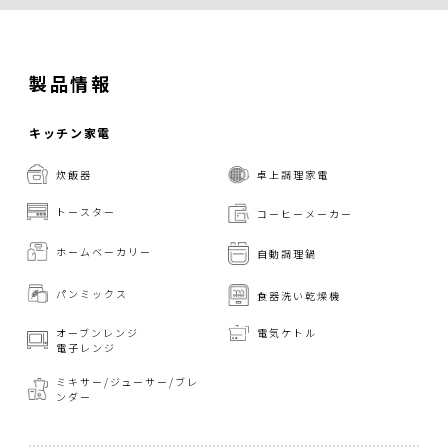
製品情報
キッチン家電
炊飯器
卓上調理家電
トースター
コーヒーメーカー
ホームベーカリー
自動調理鍋
パンミックス
食器洗い乾燥機
オーブンレンジ
電気ケトル
電子レンジ
ミキサー/ジューサー/
ブレ
ンダー