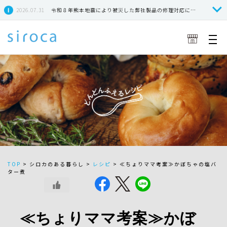
2026.07.31
令和８年熊本地震により被災した弊社製品の修理対応につきまして
TOP
>
シロカのある暮らし >
レシピ
>
≪ちょりママ考案≫かぼちゃの塩バ
ター煮
≪ちょりママ考案≫かぼ