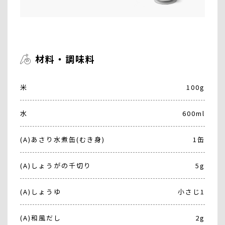
材料・調味料
米
100g
水
600ml
(A)あさり水煮缶(むき身)
1缶
(A)しょうがの千切り
5g
(A)しょうゆ
小さじ1
(A)和風だし
2g