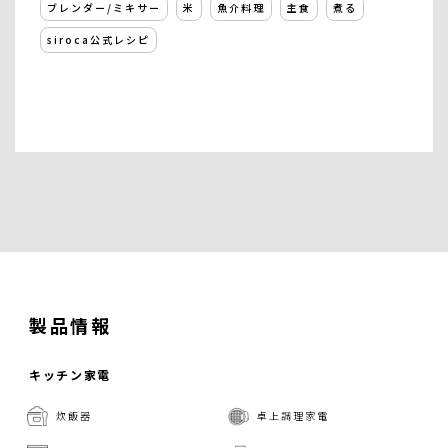
ブレンダー/ミキサー
米
魚介料理
主食
煮る
siroca公式レシピ
製品情報
キッチン家電
炊飯器
卓上調理家電