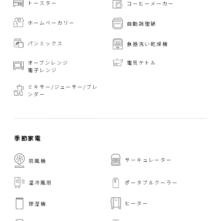
トースター
コーヒーメーカー
ホームベーカリー
自動調理鍋
パンミックス
食器洗い乾燥機
オーブンレンジ
電気ケトル
電子レンジ
ミキサー/ジューサー/
ブレ
ンダー
季節家電
サーキュレーター
扇風機
温冷風扇
ポータブルクーラー
ヒーター
除湿機