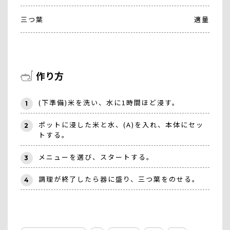
三つ葉
適量
作り方
(下準備)米を洗い、水に1時間ほど浸す。
1
ポットに浸した米と水、(A)を入れ、本体にセッ
2
トする。
メニューを選び、スタートする。
3
調理が終了したら器に盛り、三つ葉をのせる。
4