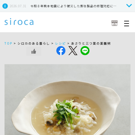
2026.07.31
令和８年熊本地震により被災した弊社製品の修理対応につきまして
TOP
>
シロカのある暮らし >
レシピ
>
あさりと三つ葉の薬膳粥