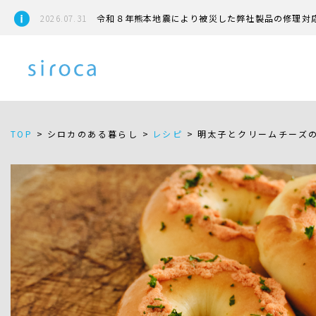
2026.07.31
令和８年熊本地震により被災した弊社製品の修理対
TOP
>
シロカのある暮らし >
レシピ
>
明太子とクリームチーズ