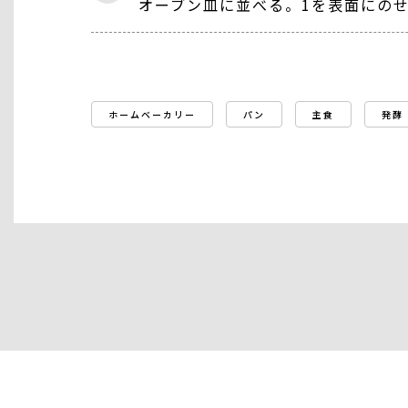
オーブン皿に並べる。1を表面にのせる
ホームベーカリー
パン
主食
発酵