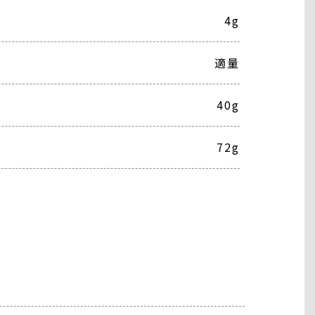
4g
適量
40g
72g