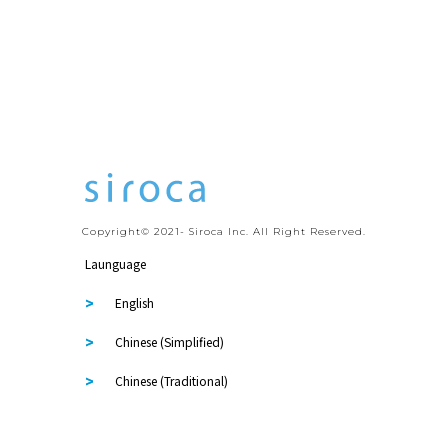
Copyright© 2021- Siroca Inc. All Right Reserved.
Launguage
English
Chinese (Simplified)
Chinese (Traditional)