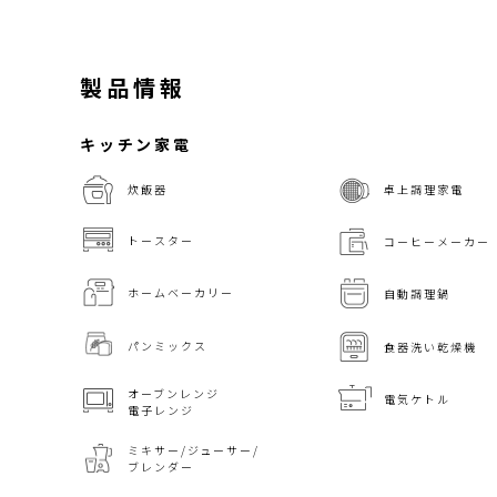
製品情報
キッチン家電
炊飯器
卓上調理家電
トースター
コーヒーメーカー
ホームベーカリー
自動調理鍋
パンミックス
食器洗い乾燥機
オーブンレンジ
電気ケトル
電子レンジ
ミキサー/ジューサー/
ブレンダー