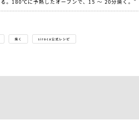
。180℃に予熱したオーブンで、15 ～ 20分焼く。"
焼く
siroca公式レシピ