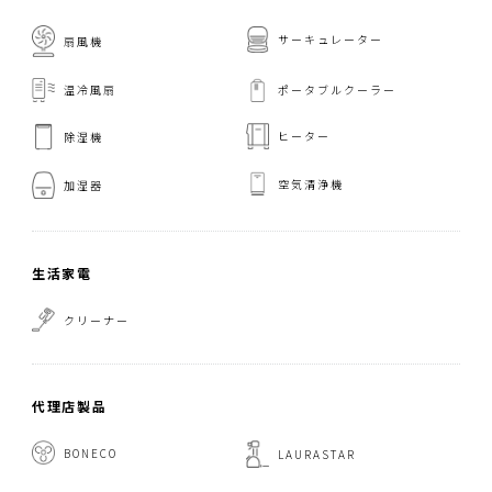
サーキュレーター
扇風機
温冷風扇
ポータブルクーラー
ヒーター
除湿機
空気清浄機
加湿器
生活家電
クリーナー
代理店製品
BONECO
LAURASTAR