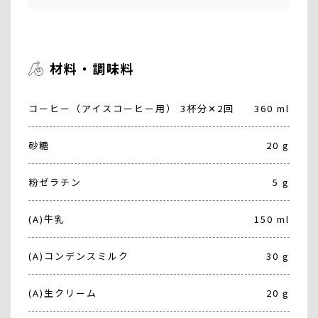
材料・調味料
コーヒー（アイスコーヒー用） 3杯分✕2回
360 ml
砂糖
20 g
粉ゼラチン
5 g
(A)牛乳
150 ml
(A)コンデンスミルク
30 g
(A)生クリーム
20 g