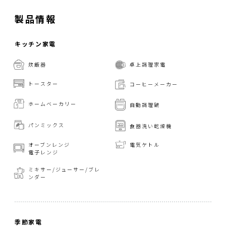
製品情報
キッチン家電
炊飯器
卓上調理家電
トースター
コーヒーメーカー
ホームベーカリー
自動調理鍋
パンミックス
食器洗い乾燥機
オーブンレンジ
電気ケトル
電子レンジ
ミキサー/ジューサー/
ブレ
ンダー
季節家電