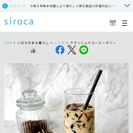
2026.07.31
令和８年熊本地震により被災した弊社製品の修理対応につきまして
TOP
>
シロカのある暮らし >
レシピ
>
クラッシュドコーヒーゼリー