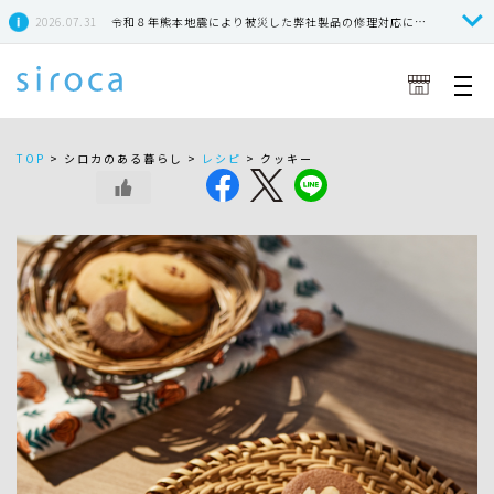
2026.07.31
令和８年熊本地震により被災した弊社製品の修理対応につきまして
TOP
>
シロカのある暮らし >
レシピ
>
クッキー