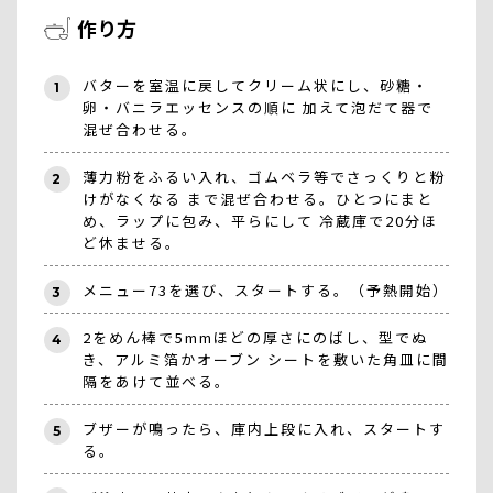
作り方
バターを室温に戻してクリーム状にし、砂糖・
1
卵・バニラエッセンスの順に 加えて泡だて器で
混ぜ合わせる。
薄力粉をふるい入れ、ゴムベラ等でさっくりと粉
2
けがなくなる まで混ぜ合わせる。ひとつにまと
め、ラップに包み、平らにして 冷蔵庫で20分ほ
ど休ませる。
メニュー73を選び、スタートする。（予熱開始）
3
2をめん棒で5mmほどの厚さにのばし、型でぬ
4
き、アルミ箔かオーブン シートを敷いた角皿に間
隔をあけて並べる。
ブザーが鳴ったら、庫内上段に入れ、スタートす
5
る。