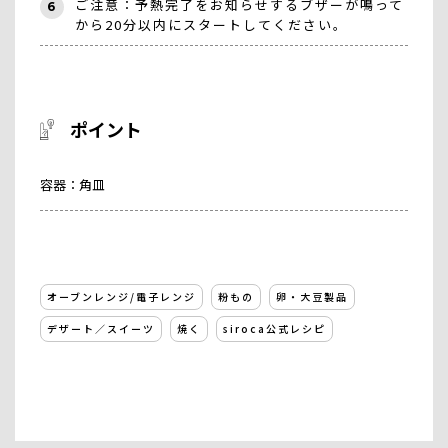
ご注意：予熱完了をお知らせするブザーが鳴って
6
から20分以内にスタートしてください。
ポイント
容器：角皿
オーブンレンジ/電子レンジ
粉もの
卵・大豆製品
デザート／スイーツ
焼く
siroca公式レシピ