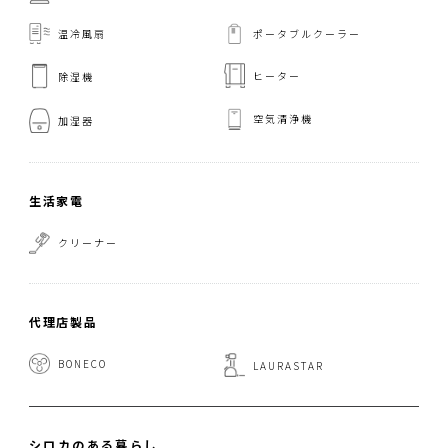
温冷風扇
ポータブルクーラー
ヒーター
除湿機
空気清浄機
加湿器
生活家電
クリーナー
代理店製品
BONECO
LAURASTAR
シロカのある暮らし