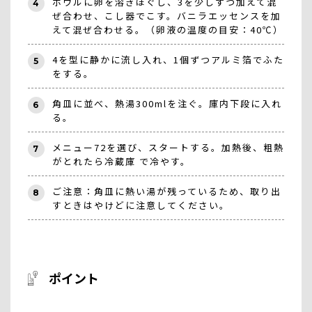
ボウルに卵を溶きほぐし、3を少しずつ加えて混
4
ぜ合わせ、こし器でこす。バニラエッセンスを加
えて混ぜ合わせる。（卵液の温度の目安：40℃）
4を型に静かに流し入れ、1個ずつアルミ箔でふた
5
をする。
角皿に並べ、熱湯300mlを注ぐ。庫内下段に入れ
6
る。
メニュー72を選び、スタートする。加熱後、粗熱
7
がとれたら冷蔵庫 で冷やす。
ご注意：角皿に熱い湯が残っているため、取り出
8
すときはやけどに注意してください。
ポイント