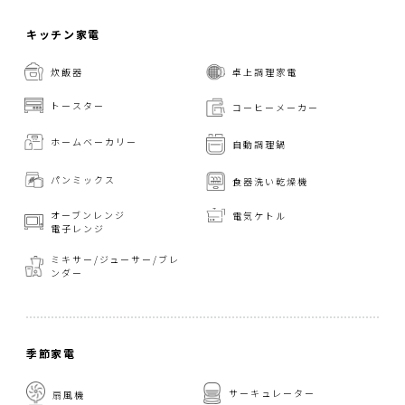
キッチン家電
炊飯器
卓上調理家電
トースター
コーヒーメーカー
ホームベーカリー
自動調理鍋
パンミックス
食器洗い乾燥機
オーブンレンジ
電気ケトル
電子レンジ
ミキサー/ジューサー/
ブレ
ンダー
季節家電
サーキュレーター
扇風機