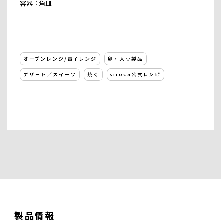
容器：角皿
オーブンレンジ/電子レンジ
卵・大豆製品
デザート／スイーツ
焼く
siroca公式レシピ
製品情報