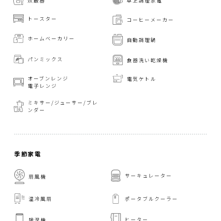
炊飯器
卓上調理家電
トースター
コーヒーメーカー
ホームベーカリー
自動調理鍋
パンミックス
食器洗い乾燥機
オーブンレンジ
電気ケトル
電子レンジ
ミキサー/ジューサー/
ブレ
ンダー
季節家電
サーキュレーター
扇風機
温冷風扇
ポータブルクーラー
ヒーター
除湿機