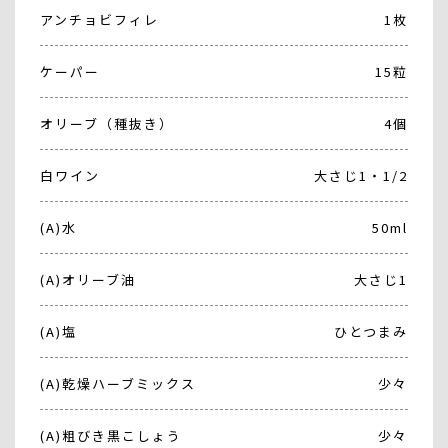
アンチョビフィレ
1枚
ケーパー
15粒
オリーブ（種抜き）
4個
白ワイン
大さじ1・1/2
(A)水
50ml
(A)オリーブ油
大さじ1
(A)塩
ひとつまみ
(A)乾燥ハーブミックス
少々
(A)粗びき黒こしょう
少々