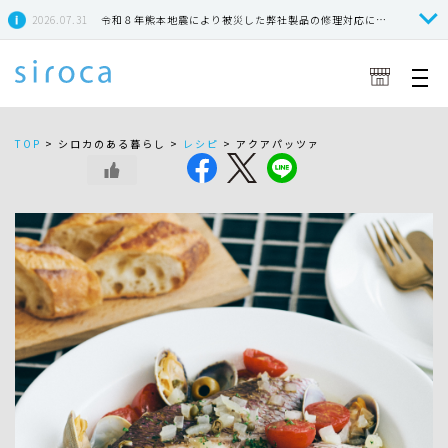
2026.07.31
令和８年熊本地震により被災した弊社製品の修理対応につきまして
TOP
>
シロカのある暮らし >
レシピ
>
アクアパッツァ