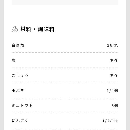
材料・調味料
白身魚
2切れ
塩
少々
こしょう
少々
玉ねぎ
1/4個
ミニトマト
6個
にんにく
1/2かけ