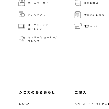
ホームベーカリー
自動調理鍋
パンミックス
食器洗い乾燥機
オーブンレンジ
電気ケトル
電子レンジ
ミキサー/ジューサー/
ブレンダー
シロカのある暮らし
ご購入
読みもの
シロカオンラインストア 本