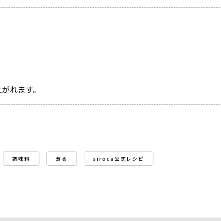
上がれます。
調味料
煮る
siroca公式レシピ