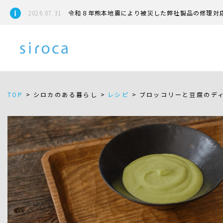
2026.07.31
令和８年熊本地震により被災した弊社製品の修理対
TOP
>
シロカのある暮らし >
レシピ
>
ブロッコリーと豆腐のデ