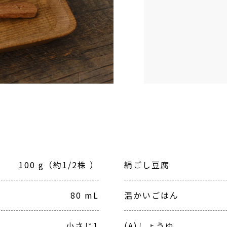
100 g（約1/2株 ）
絹ごし豆腐
80 mL
温かいごはん
小さじ1
(A)しょうゆ