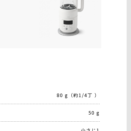
80 g（約1/4丁 ）
50 g
小さじ1