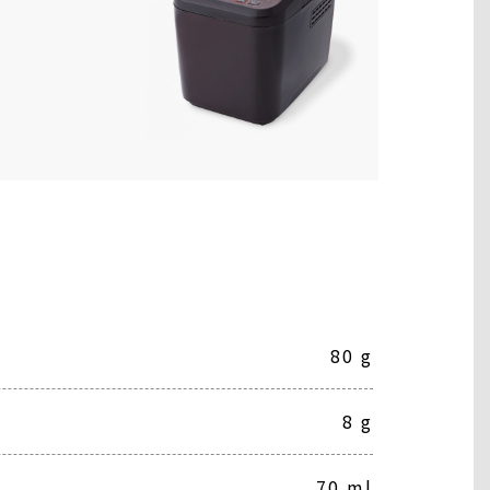
80 g
8 g
70 ml