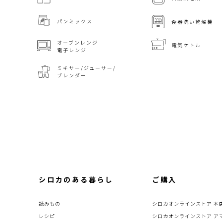
パンミックス
食器洗い乾燥機
オーブンレンジ
電気ケトル
電子レンジ
ミキサー/ジューサー/
ブレンダー
シロカのある暮らし
ご購入
読みもの
シロカオンラインストア 本
レシピ
シロカオンラインストア ア