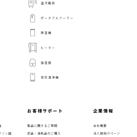
温冷風扇
ポータブルクーラー
除湿機
ヒーター
加湿器
空気清浄機
お客様サポート
企業情報
店
製品に関するご質問
会社概要
マゾン店
部品・消耗品のご購入
法人様向けページ