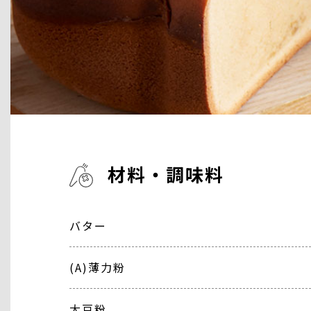
材料・調味料
バター
(A)薄力粉
大豆粉