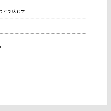
などで落とす。
。