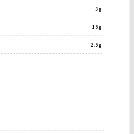
3g
15g
2.5g