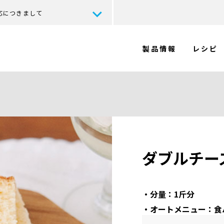
応につきまして
製品情報
レシピ
ダブルチー
・分量：1斤分
・オートメニュー：食