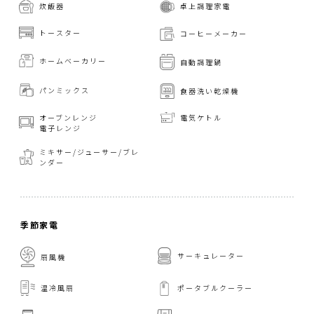
炊飯器
卓上調理家電
トースター
コーヒーメーカー
ホームベーカリー
自動調理鍋
パンミックス
食器洗い乾燥機
オーブンレンジ
電気ケトル
電子レンジ
ミキサー/ジューサー/
ブレ
ンダー
季節家電
サーキュレーター
扇風機
温冷風扇
ポータブルクーラー