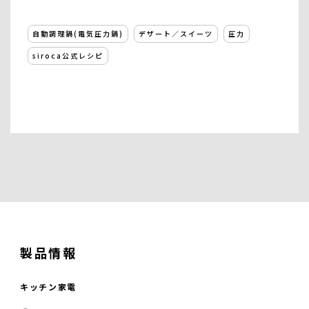
自動調理鍋(電気圧力鍋)
デザート／スイーツ
圧力
siroca公式レシピ
製品情報
キッチン家電