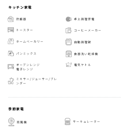
キッチン家電
炊飯器
卓上調理家電
トースター
コーヒーメーカー
ホームベーカリー
自動調理鍋
パンミックス
食器洗い乾燥機
オーブンレンジ
電気ケトル
電子レンジ
ミキサー/ジューサー/
ブレ
ンダー
季節家電
サーキュレーター
扇風機