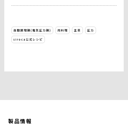
自動調理鍋(電気圧力鍋)
肉料理
主菜
圧力
siroca公式レシピ
製品情報