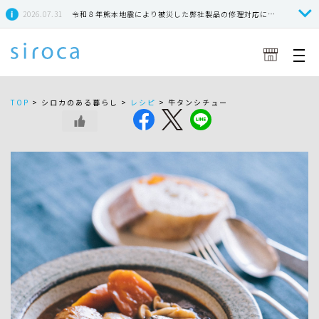
2026.07.31
令和８年熊本地震により被災した弊社製品の修理対応につきまして
TOP
>
シロカのある暮らし >
レシピ
>
牛タンシチュー