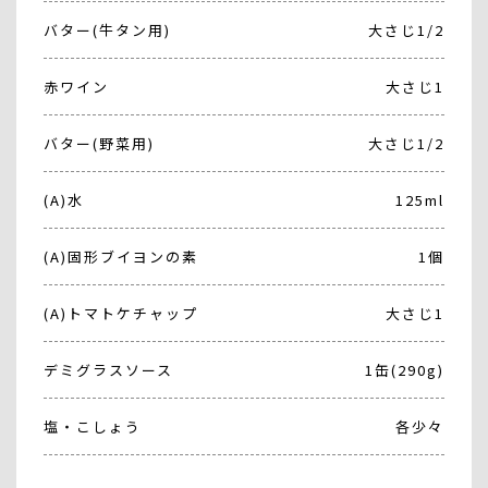
バター(牛タン用)
大さじ1/2
赤ワイン
大さじ1
バター(野菜用)
大さじ1/2
(A)水
125ml
(A)固形ブイヨンの素
1個
(A)トマトケチャップ
大さじ1
デミグラスソース
1缶(290g)
塩・こしょう
各少々