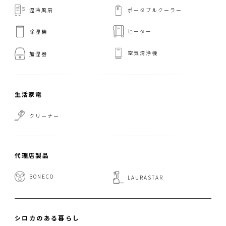
温冷風扇
ポータブルクーラー
ヒーター
除湿機
空気清浄機
加湿器
生活家電
クリーナー
代理店製品
BONECO
LAURASTAR
シロカのある暮らし