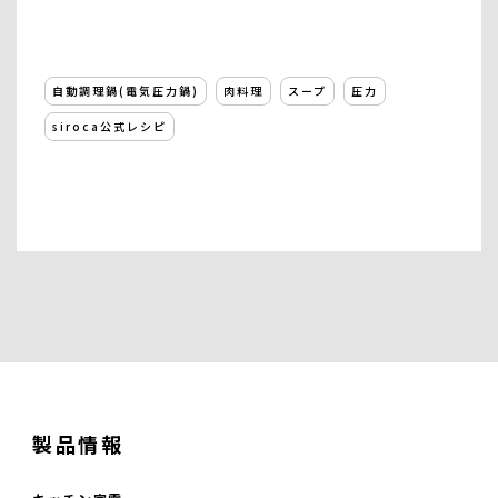
自動調理鍋(電気圧力鍋)
肉料理
スープ
圧力
siroca公式レシピ
製品情報