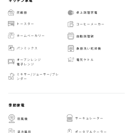
キッチン家電
炊飯器
卓上調理家電
トースター
コーヒーメーカー
ホームベーカリー
自動調理鍋
パンミックス
食器洗い乾燥機
オーブンレンジ
電気ケトル
電子レンジ
ミキサー/ジューサー/
ブレ
ンダー
季節家電
サーキュレーター
扇風機
温冷風扇
ポータブルクーラー