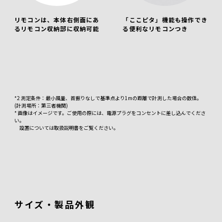
リモコンは、本体右側面にあ
「ここピタ」機能も操作でき
るリモコン収納部に収納可能
る便利なリモコンつき
*2 測定条件：最小風量、首振りなしで基準点より1mの距離で計測した場合の数値。
(計測場所：第三者機関)
* 画像はイメージです。ご使用の際には、電源プラグをコンセントに差し込んでくださ
い。
設置については取扱説明書をご覧ください。
サイズ・製品外観