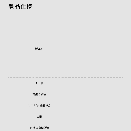
製品仕様
製品名
モード
首振り(約)
ここピタ機能(約)
風量
羽根の直径(約)