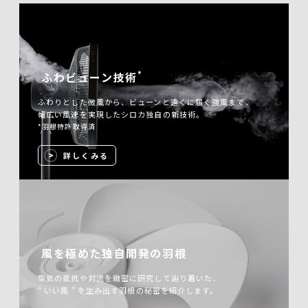
*
ふわビューン技術
ふわりとした微風から、ビューンと遠くに届く強風まで、
幅広い風速を実現したシロカ独自の新技術。
*羽根特許取得済
詳しくみる
風を極めた独自開発の羽根
空気の抵抗や対流を緻密に研究して辿り着いた、
“ いい風 ” を生み出す羽根の秘密を紹介します。