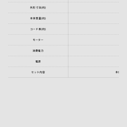
外形寸法(約)
本体質量(約)
コード長(約)
モーター
消費電力
電源
セット内容
本体、壁