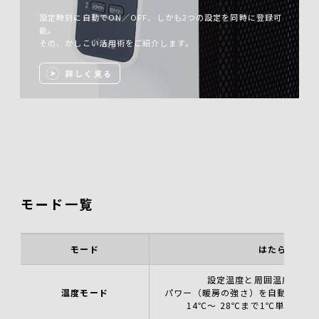
設定時刻に自動でON／OFF、しかも2つの設定を同時に登録可
能。
その、かしこい活用術をご紹介します。
詳しく見る
モード一覧
モード
はたらき
設定温度と周囲温度の差
温度モード
パワー（暖房の強さ）を自動で切り
14℃～ 28℃まで1℃単位で設