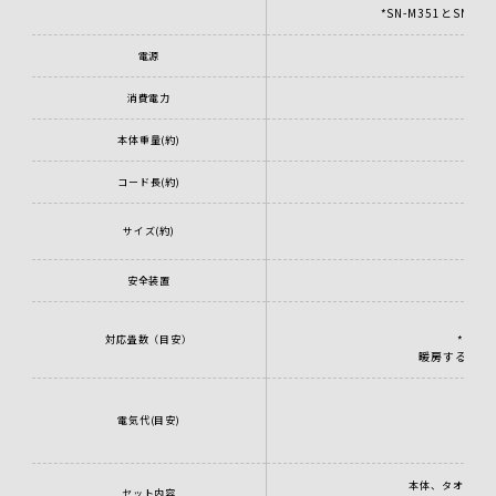
*SN-M351とS
電源
消費電力
本体重量(約)
コード長(約)
サイズ(約)
安全装置
* 自
対応畳数（目安）
暖房する部屋
電気代(目安)
本体、タオルハ
セット内容