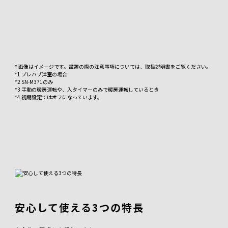
* 画像はイメージです。設置の際の注意事項については、取扱説明書をご覧ください。
*1 プレハブ洋室の場合
*2 SN-M371のみ
*3 手動の暖房運転や、入タイマーのみで暖房運転しているとき
*4 初期設定ではオフになっています。
安心して使える3つの特長