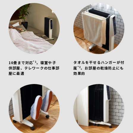
*1
タオルを干せるハンガーが付
10畳まで対応
。寝室や子
*2
供部屋、テレワークの仕事部
属
。お部屋の乾燥防止にも
屋に最適
効果的