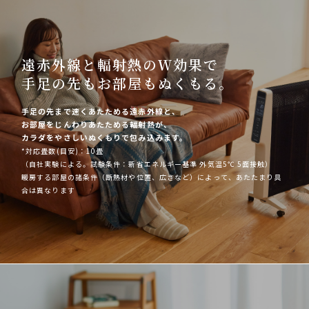
遠赤外線と輻射熱のＷ効果で
手足の先もお部屋もぬくもる。
手足の先まで速くあたためる遠赤外線と、
お部屋をじんわりあたためる輻射熱が、
カラダをやさしいぬくもりで包み込みます。
*対応畳数(目安)：10畳
（自社実験による。試験条件：新省エネルギー基準 外気温5℃ 5面接触）
暖房する部屋の諸条件（断熱材や位置、広さなど）によって、あたたまり具
合は異なります