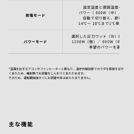
設定温度と周囲温度の差に
パワー（ 800W（中）／ 40
節電モード
自動で切り替え、節電しな
14℃～ 28℃まで1℃単位で設
選択した出力ワット（W）数で、
パワーモード
1200W（強）／ 800W（中）／ 
希望のパワーを選択でき
*温風を出すエアコンやファンヒーターと異なり、遠赤外線効果でカラダを直接すばや
くあたため、輻射熱でお部屋をじんわりとあたためます。
そのため、運転開始後すぐにお部屋全体はあたたまりません。
主な機能