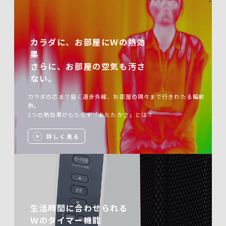
カラダに、お部屋にＷの熱効
果
さらに、お部屋の空気も汚さ
ない。
カラダの芯まで届く遠赤外線、お部屋の隅々まで行きわたる輻射
熱。
2つの熱効果がもたらす「あたたかさ」とは？
詳しく見る
生活時間に合わせられる
Ｗのタイマー機能