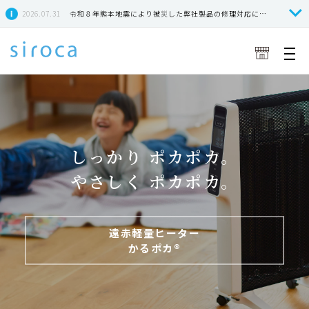
2026.07.31
令和８年熊本地震により被災した弊社製品の修理対応につきまして
しっかり ポカポカ。
やさしく ポカポカ。
遠赤軽量ヒーター
かるポカ®