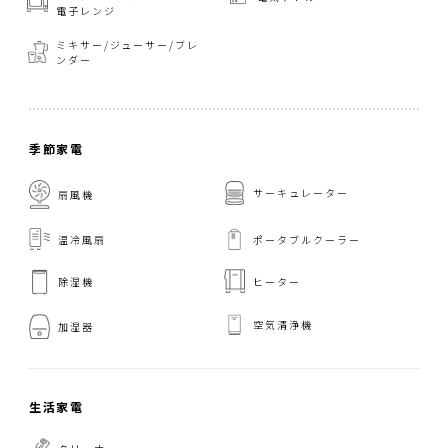
電子レンジ
ミキサー/ジューサー/
ブレ
ンダー
季節家電
サーキュレーター
扇風機
温冷風扇
ポータブルクーラー
ヒーター
除湿機
空気清浄機
加湿器
生活家電