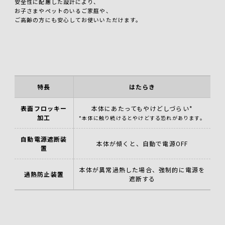
安全性に配慮した設計により、
お子さまやペットのいるご家庭や、
ご高齢の方にも安心してお使いいただけます。
特長
はたらき
表面フロッキー
本体にあたってもやけどしづらい*
加工
*本体に触り続けるとやけどする恐れがあります。
自動電源遮断装
本体が傾くと、自動で電源OFF
置
本体が異常過熱した場合、強制的に電源を
過熱防止装置
遮断する