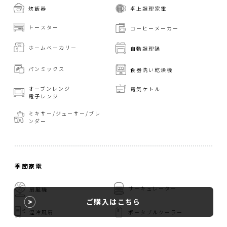
炊飯器
卓上調理家電
トースター
コーヒーメーカー
ホームベーカリー
自動調理鍋
パンミックス
食器洗い乾燥機
オーブンレンジ
電気ケトル
電子レンジ
ミキサー/ジューサー/
ブレ
ンダー
季節家電
サーキュレーター
扇風機
ご購入はこちら
温冷風扇
ポータブルクーラー