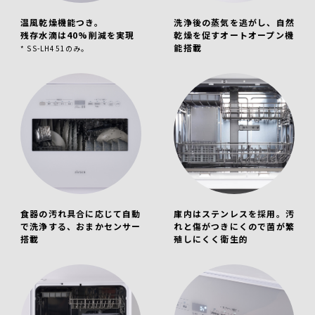
温風乾燥機能つき。
洗浄後の蒸気を逃がし、自然
残存水滴は40%削減を実現
乾燥を促すオートオープン機
能搭載
* SS-LH451のみ。
食器の汚れ具合に応じて自動
庫内はステンレスを採用。汚
で洗浄する、おまかセンサー
れと傷がつきにくので菌が繁
搭載
殖しにくく衛生的