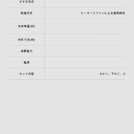
すすぎ方式
乾燥方式
ヒーターとファンによる強制排気
本体重量(約)
（本
外形寸法(約)
消費電力
電源
セット内容
上かご、下かご、小物ト