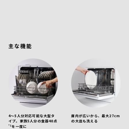
主な機能
4～5人分対応可能な大型タ
庫内が広いから、最大27cm
イプ。家族5人分の食器40点
の大皿も洗える
*1
を一度に