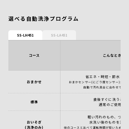
選べる自動洗浄プログラム
SS-LH451
SS-LA451
コース
こんなとき
省エネ・時短・節水した
おまかせ
おまかセンサー(にごり度センサー)が食
自動で汚れ具合に合わせて洗浄
食後すぐに洗うとき
標準
通常のご使用時
軽い汚れのもの、つけ
おいそぎ
水洗い後のものを洗う
(洗浄のみ)
他のコースと比べて運転時間が短いため、水