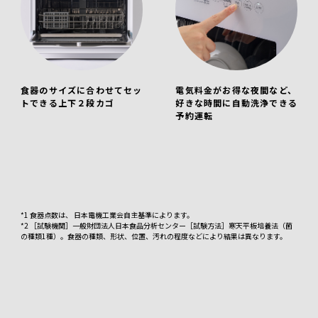
食器のサイズに合わせてセッ
電気料金がお得な夜間など、
トできる上下２段カゴ
好きな時間に自動洗浄できる
予約運転
*1 食器点数は、 日本電機工業会自主基準によります。
*2 ［試験機関］一般財団法人日本食品分析センター［試験方法］寒天平板培養法（菌
の種類1種）。食器の種類、形状、位置、汚れの程度などにより結果は異なります。