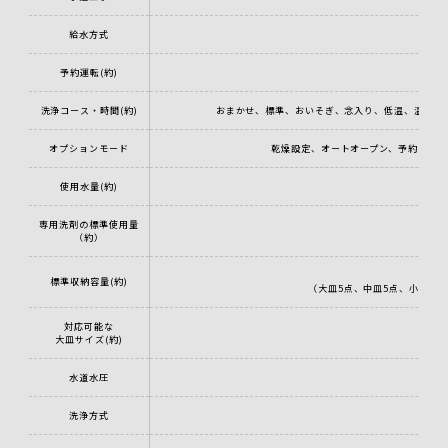
給水方式
予約運転(約)
洗浄コース・時間(約)
おまかせ、標準、おいそぎ、念入り、低温、温風乾
オプションモード
乾燥設定、オートオープン、予約
使用水量(約)
8.
専用洗剤の標準使用量
（約）
標準収納容量(約)
（大皿5点、中皿5点、小皿16
対応可能な
大皿サイズ(約)
水道水圧
洗浄方式