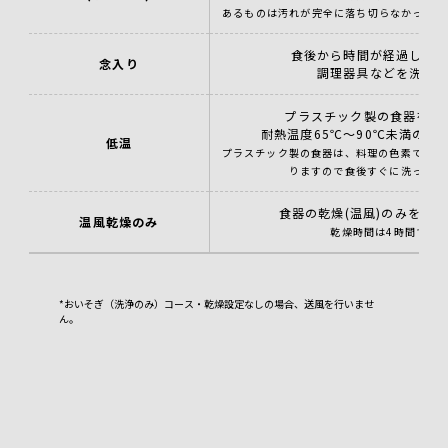
あるものは汚れが完全に落ち切らなかったり
食後から時間が経過した
念入り
調理器具などを洗う
プラスチック製の食器を洗
耐熱温度65℃～90℃未満のも
低温
プラスチック製の食器は、料理の色素で色が
りますので食後すぐに洗ってく
食器の乾燥(温風)のみを行
温風乾燥のみ
乾燥時間は4時間です
*おいそぎ（洗浄のみ）コース・乾燥設定なしの場合、送風を行いませ
ん。