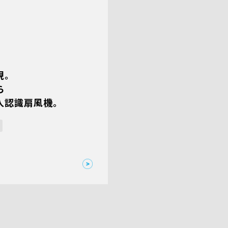
現。
ら
人認識扇風機。