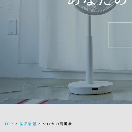
TOP
>
製品情報
>
シロカの扇風機