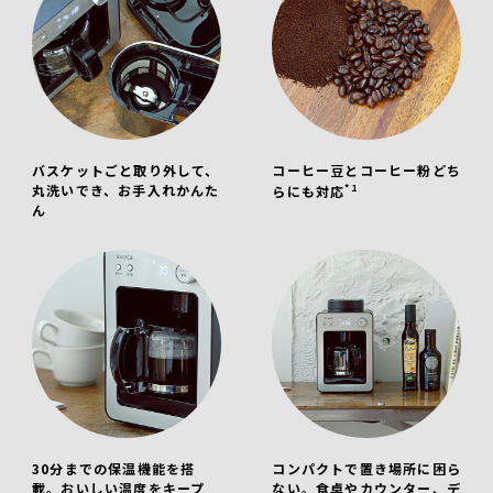
バスケットごと取り外して、
コーヒー豆とコーヒー粉どち
丸洗いでき、お手入れかんた
*1
らにも対応
ん
30分までの保温機能を搭
コンパクトで置き場所に困ら
載。おいしい温度をキープ
ない。食卓やカウンター、デ