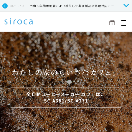
2026.07.31
令和８年熊本地震により被災した弊社製品の修理対応につきまして
わたしの家のちいさなカフェ。
全自動コーヒーメーカー カフェばこ
SC-A351/SC-A371