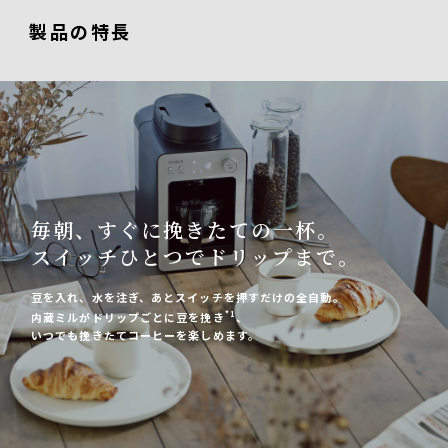
製品の特長
毎朝、すぐに挽きたての一杯。
スイッチひとつでドリップまで。
豆を入れ、水を注ぎ、あとスイッチを押すだけの全自動。
*1
内蔵ミルがドリップごとに豆を
挽き
、
いつでも挽きたてコーヒーを楽しめます。