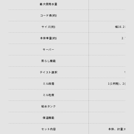
最大使用水量
0
コード長(約)
サイズ(約)
幅16.2×奥行
本体重量(約)
2.7kg
サーバー
ガラ
蒸らし機能
テイスト選択
リッチ
ミル段階
1(1杯用)、2(2杯用
ミル粒度
中
給水タンク
着
保温機能
セット内容
本体、計量スプーン