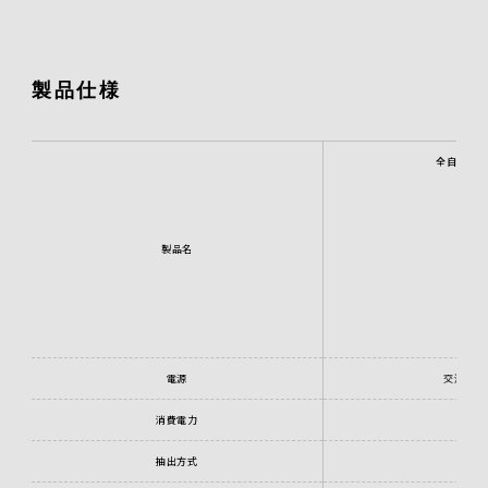
製品仕様
全自動コ
カ
SC
製品名
シル
電源
交流100V
消費電力
6
抽出方式
ドリ