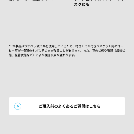
スクにも
*1 本製品はプロペラ式ミルを使用しているため、特性上ミル付きバスケット内のコー
ヒー豆が一部挽かれずにそのまま残ることがあります。また、豆の状態や種類（焙煎状
態、保管状態など）により挽き具合が変わります。
ご購入前のよくあるご質問はこちら