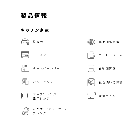
製品情報
キッチン家電
炊飯器
卓上調理家電
トースター
コーヒーメーカー
ホームベーカリー
自動調理鍋
パンミックス
食器洗い乾燥機
オーブンレンジ
電気ケトル
電子レンジ
ミキサー/ジューサー/
ブレンダー