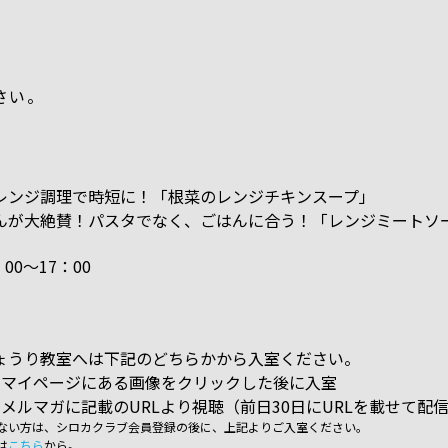
さい。
レンジ調理で時短に！「根菜のレンジチキンスープ」
んが大絶賛！パスタでなく、ごはんに合う！「レンジミートソ
00～17：00
ょうり教室へは下記のどちらかから入室ください。
ブのマイページにある画像をクリックした後に入室
ブのメルマガに記載のURLより視聴（前日30日にURLを載せて配
ない方は、シロカクラブ会員登録の後に、上記よりご入室ください。
は
こちら
から。