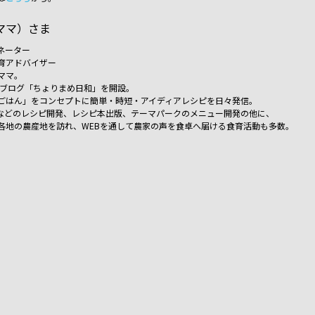
ママ）さま
ネーター
育アドバイザー
ママ。
年ブログ「ちょりまめ日和」を開設。
ごはん」をコンセプトに簡単・時短・アイディアレシピを日々発信。
などのレシピ開発、レシピ本出版、テーマパークのメニュー開発の他に、
各地の農産地を訪れ、WEBを通して農家の声を食卓へ届ける食育活動も多数。