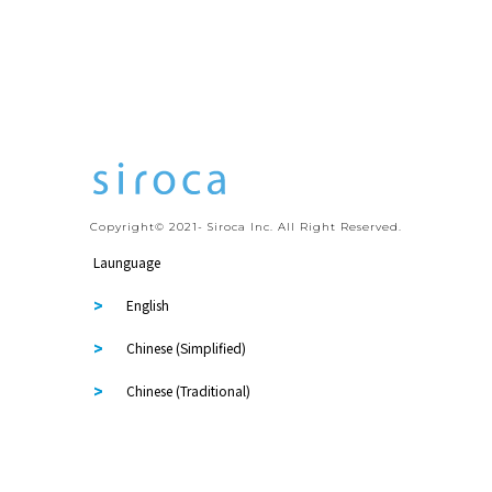
Copyright© 2021- Siroca Inc. All Right Reserved.
Launguage
English
Chinese (Simplified)
Chinese (Traditional)