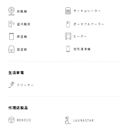
サーキュレーター
扇風機
温冷風扇
ポータブルクーラー
ヒーター
除湿機
空気清浄機
加湿器
生活家電
クリーナー
代理店製品
BONECO
LAURASTAR