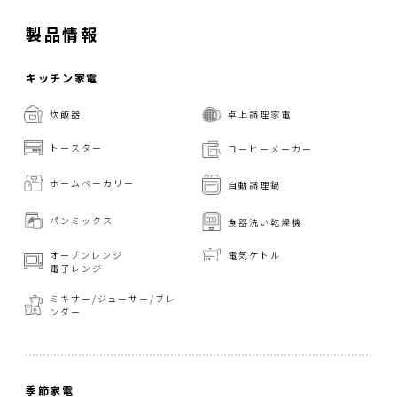
製品情報
キッチン家電
炊飯器
卓上調理家電
トースター
コーヒーメーカー
ホームベーカリー
自動調理鍋
パンミックス
食器洗い乾燥機
オーブンレンジ
電気ケトル
電子レンジ
ミキサー/ジューサー/
ブレ
ンダー
季節家電