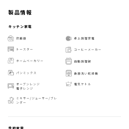
製品情報
キッチン家電
炊飯器
卓上調理家電
トースター
コーヒーメーカー
ホームベーカリー
自動調理鍋
パンミックス
食器洗い乾燥機
オーブンレンジ
電気ケトル
電子レンジ
ミキサー/ジューサー/
ブレ
ンダー
季節家電