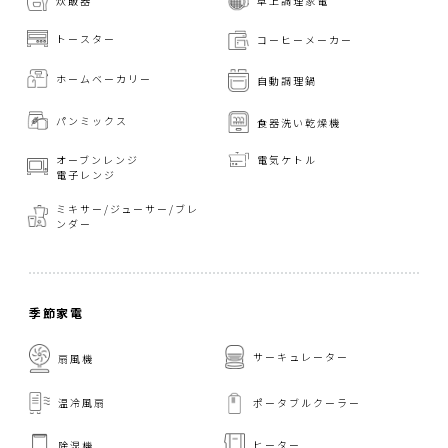
炊飯器
卓上調理家電
トースター
コーヒーメーカー
ホームベーカリー
自動調理鍋
パンミックス
食器洗い乾燥機
オーブンレンジ
電気ケトル
電子レンジ
ミキサー/ジューサー/
ブレ
ンダー
季節家電
サーキュレーター
扇風機
温冷風扇
ポータブルクーラー
ヒーター
除湿機