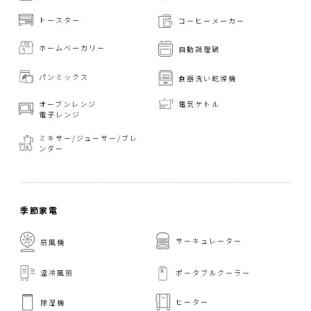
トースター
コーヒーメーカー
ホームベーカリー
自動調理鍋
パンミックス
食器洗い乾燥機
オーブンレンジ
電気ケトル
電子レンジ
ミキサー/ジューサー/
ブレ
ンダー
季節家電
サーキュレーター
扇風機
温冷風扇
ポータブルクーラー
ヒーター
除湿機