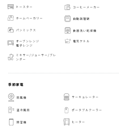
トースター
コーヒーメーカー
ホームベーカリー
自動調理鍋
パンミックス
食器洗い乾燥機
オーブンレンジ
電気ケトル
電子レンジ
ミキサー/ジューサー/
ブレ
ンダー
季節家電
サーキュレーター
扇風機
温冷風扇
ポータブルクーラー
ヒーター
除湿機