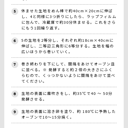
休ませた生地をめん棒で約40cm×20cmに伸ば
5
し、4と同様に3つ折りにしたら、ラップフィルム
に包んで、冷蔵庫で約30分休ませる。これをさら
にもう1回繰り返す。
5の生地を2等分し、それぞれ約18cm×40cmに
6
伸ばし、二等辺三角形に6等分する。生地を幅の
広いほうから巻いていく。
巻き終わりを下にして、間隔をあけてオーブン皿
7
に並べる。※ 発酵すると約２倍の大きさにふく
らむので、くっつかないように間隔をあけて並べ
てください。
生地の表面に霧吹きをし、約35℃で40 ～ 50分
8
発酵させる。
生地の表面に溶き卵を塗り、約 180℃に予熱した
9
オーブンで10～15分焼く。