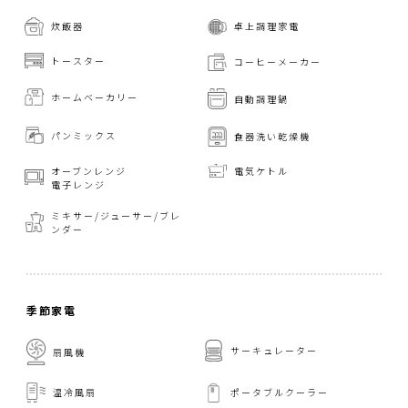
炊飯器
卓上調理家電
トースター
コーヒーメーカー
ホームベーカリー
自動調理鍋
パンミックス
食器洗い乾燥機
オーブンレンジ
電気ケトル
電子レンジ
ミキサー/ジューサー/
ブレ
ンダー
季節家電
サーキュレーター
扇風機
温冷風扇
ポータブルクーラー