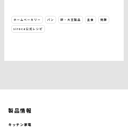
ホームベーカリー
パン
卵・大豆製品
主食
発酵
siroca公式レシピ
製品情報
キッチン家電