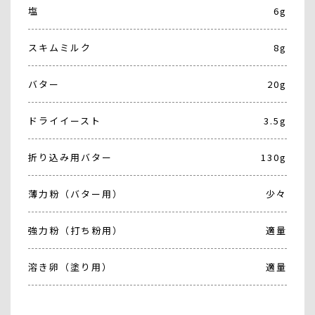
塩
6g
スキムミルク
8g
バター
20g
ドライイースト
3.5g
折り込み用バター
130g
薄力粉（バター用）
少々
強力粉（打ち粉用）
適量
溶き卵（塗り用）
適量