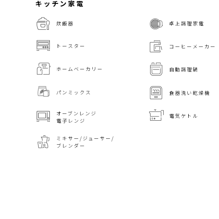
キッチン家電
炊飯器
卓上調理家電
トースター
コーヒーメーカー
ホームベーカリー
自動調理鍋
パンミックス
食器洗い乾燥機
オーブンレンジ
電気ケトル
電子レンジ
ミキサー/ジューサー/
ブレンダー