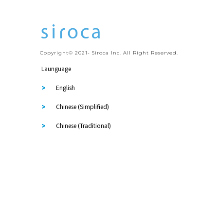
Copyright© 2021- Siroca Inc. All Right Reserved.
Launguage
English
Chinese (Simplified)
Chinese (Traditional)