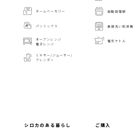
ホームベーカリー
自動調理鍋
パンミックス
食器洗い乾燥機
オーブンレンジ
電気ケトル
電子レンジ
ミキサー/ジューサー/
ブレンダー
シロカのある暮らし
ご購入