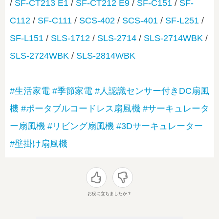
/
SF-CT213 E1
/
SF-CT212 E9
/
SF-C151
/
SF-
C112
/
SF-C111
/
SCS-402
/
SCS-401
/
SF-L251
/
SF-L151
/
SLS-1712
/
SLS-2714
/
SLS-2714WBK
/
SLS-2724WBK
/
SLS-2814WBK
#生活家電
#季節家電
#人認識センサー付きDC扇風
機
#ポータブルコードレス扇風機
#サーキュレータ
ー扇風機
#リビング扇風機
#3Dサーキュレーター
#壁掛け扇風機
お役に立ちましたか？