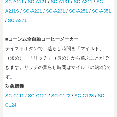
SC-A111
/
SC-A121
/
SC-A131
/
SC-A211
/
SC-
A211S
/
SC-A221
/
SC-A231
/
SC-A251
/
SC-A351
/
SC-A371
■コーン式全自動コーヒーメーカー
テイストボタンで、蒸らし時間を「マイルド」
（短め）、「リッチ」（長め）から選ぶことがで
きます。リッチの蒸らし時間はマイルドの約2倍で
す。
対象機種
SC-C111
/
SC-C121
/
SC-C122
/
SC-C123
/
SC-
C124