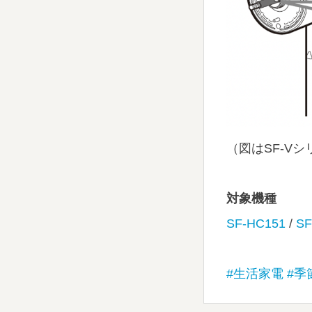
（図はSF-V
対象機種
SF-HC151
/
SF
#生活家電
#季