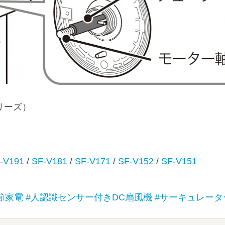
シリーズ）
-V191
/
SF-V181
/
SF-V171
/
SF-V152
/
SF-V151
節家電
#人認識センサー付きDC扇風機
#サーキュレータ