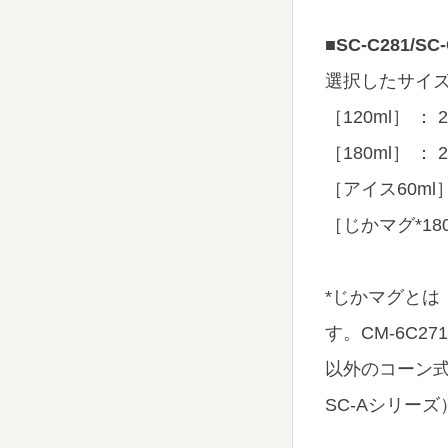
■SC-C281/SC-
選択したサイ
［120ml］ ： 
［180ml］ ： 
［アイス60ml］
［じかマグ*180
*じかマグと
す。CM-6C271 / 
以外のコーン
SC-Aシリー