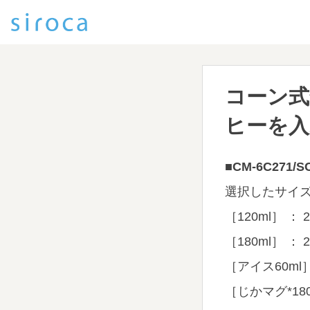
コーン式
ヒーを
■CM-6C271/SC
選択したサイ
［120ml］ ： 
［180ml］ ： 
［アイス60ml］
［じかマグ*180