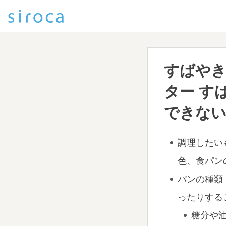
すばや
ター す
できな
調理したい
色、食パンの厚
パンの種類
ったりする
糖分や