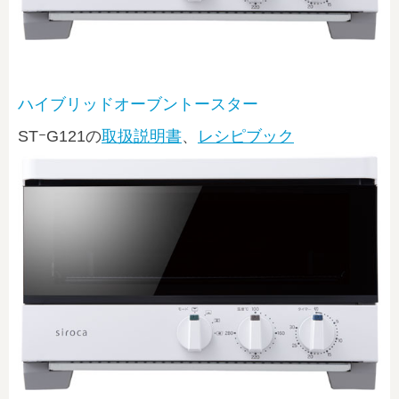
ハイブリッドオーブントースター
STｰG121
の
取扱説明書
、
レシピブック