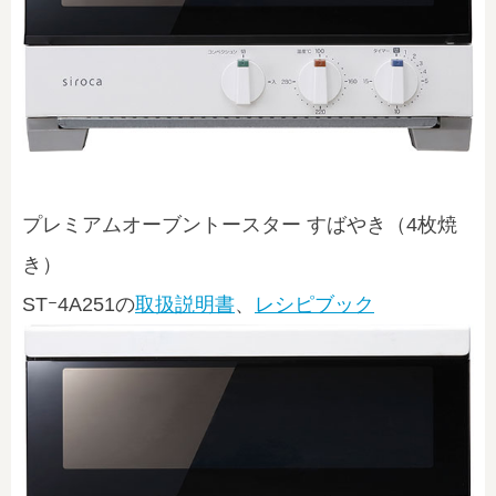
プレミアムオーブントースター すばやき（4枚焼
き）
STｰ4A251
の
取扱説明書
、
レシピブック