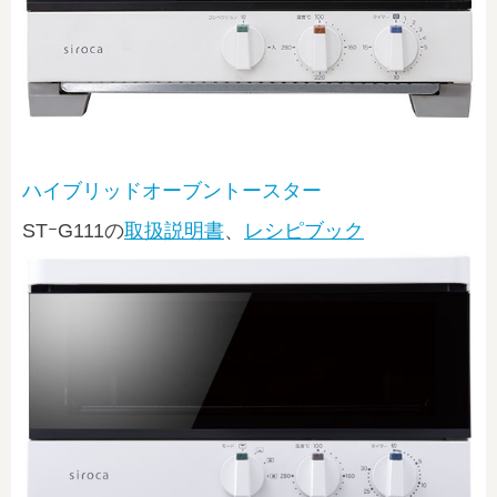
ハイブリッドオーブントースター
STｰG111
の
取扱説明書
、
レシピブック