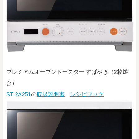
プレミアムオーブントースター すばやき（2枚焼
き）
ST-2A251
の
取扱説明書
、
レシピブック